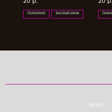
20
р.
20
р
Подробнее
Быстрый заказ
Подр
каталог
ИП Пахомова Дарья Владимировна
Все товары
Авторские букеты
ИНН: 421409997904
Монобукеты
ОГРН/ОГРНИП: 316420500139502
Композиции
г. Междуреченск
Букеты из сухоцве
ул. Октябрьская 11а
Свадебная флорис
© 2025 Все права защищены