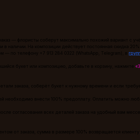
заказ — флористы соберут максимально похожий вариант с учё
и в наличии. На композиции действует постоянная скидка 20%
— по телефону +7 913 284 0322 (WhatsApp, Telegram), в
груп
вшийся букет или композицию, добавьте в корзину, нажмите
«
етали заказа, соберёт букет к нужному времени и если требуе
ей необходимо внести 100% предоплату. Оплатить можно люб
осле согласования всех деталей заказа на удобный вам месс
иентом от заказа, сумма в размере 100% возвращается клиент