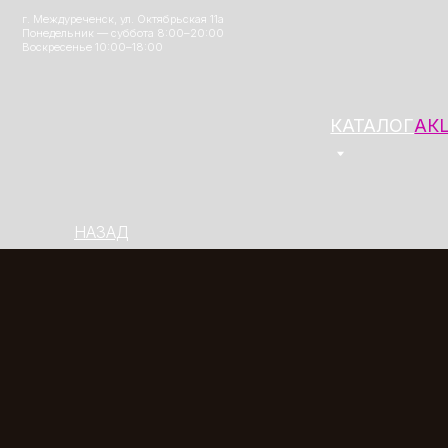
г. Междуреченск, ул. Октябрьская 11а
Понедельник — суббота 8:00–20:00
Воскресенье 10:00–18:00
КАТАЛОГ
АКЦИИ
О
НАЗАД