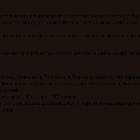
 получателя в хорошем качестве и состоянии, поэтому собир
ставка по городу (от церкви 101 квартал до бульвара Медиков
вывается с флористом не позднее, чем за 1 сутки (кроме сроч
 отвечает или получатель просит доставить цветы на другой 
Восход, Солнечный, Притомск, п. Таёжный, Чебал-су (до перее
 (Еловая), Мечта, Карай, Озерки (дачи), 2-ые Сыркаши, Коксова
0 рублей.
алиновка, т/б Озерки - 750 рублей.
сой порог, Майзас (за переправу), п. Карчит, буквы Междурече
рублей.