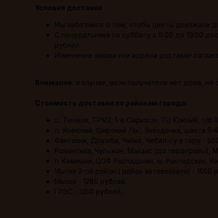
Условия доставки
Мы заботимся о том, чтобы цветы доезжали до
С понедельника по субботу с 9:00 до 19:00 до
рублей.
Изменение заказа или адреса доставки согласо
Внимание:
в случае, если получателя нет дома, не
Стоимость доставки по районам города:
ш. Ленина, ТРМЗ, 1-е Сыркаши, ТЦ Южный, т/б 
п. Усинский, Широкий Лог, Звёздочка, шахта 5-6
Фантазия, Дружба, Чайка, Чебал-су в гору - 50
Романтика, Чульжан, Майзас (до переправы), М
п. Камешки, ЦОФ Распадская, ш. Распадская, Ко
Мыски 2-ой район ( район автовокзала) - 1050 
Мыски - 1280 рублей.
ГРЭС - 1350 рублей.