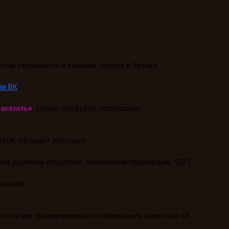
том сезонности и наличия цветов в бутике.
.
пе ВК
.
Заказать»
. Далее следуйте подсказкам
тся, оформит доставку .
ым удобным способом: банковским переводом, СБП,
енджер.
у в случае своевременного оповещения клиентом об