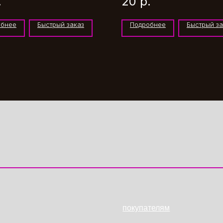
.
20
р.
обнее
Быстрый заказ
Подробнее
Быстрый за
покупателям
Витрина
Оплата и доставка
Блог
Политика ОПД
тов
Согласие на ОПД
тика
Публичная оферта