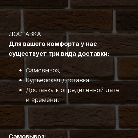
Курьерская доставка:
Сделайте заказ любым удобным
способом, в комментариях отметьте,
что нужна доставка. Флорист свяжется
с вами для уточнения деталей заказа.
Оформит доставку к нужному времени
и предоставит фотоотчёт до и после
доставки.
Доставка к определённой дате
и времени:
Сделайте заказ любым удобным
способом, в комментариях укажите,
на какой день и время требуется
доставка. Флорист свяжется с вами
для уточнения деталей и оформления
заказа. Накануне доставки свяжется
с вами, предоставит фотоотчёт
до и после доставки.