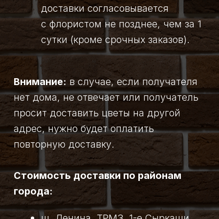
контакты
ИП Пахомова Дарья
Владимировна
+7 913 284 0322
ИНН: 421409997904
ОГРН/ОГРНИП:
316420500139502
г. Междуреченск
VK
WA
TG
ул. Октябрьская 11а
каталог
покупателям
Все товары
Витрина
Авторские букеты
Оплата и доставка
Монобукеты
Блог
Композиции
Политика ОПД
Букеты из сухоцветов
Согласие на ОПД
Свадебная флористика
Публичная оферта