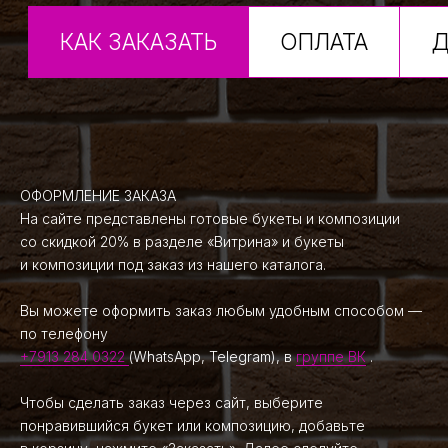
ОФОРМЛЕНИЕ ЗАКАЗА
На сайте представлены готовые букеты и композиции
со скидкой 20% в разделе «Витрина» и букеты
и композиции под заказ из нашего каталога.
Вы можете оформить заказ любым удобным способом —
по телефону
ОПЛАТА
После оформления заказа
+7913 284 0322
(WhatsApp, Telegram), в
группе ВК
.
и обсуждения всех деталей
необходимо внести 100% предоплату.
Чтобы сделать заказ через сайт, выберите
Оплатить можно любым удобным
понравившийся букет или композицию, добавьте
способом: банковским переводом, СБП,