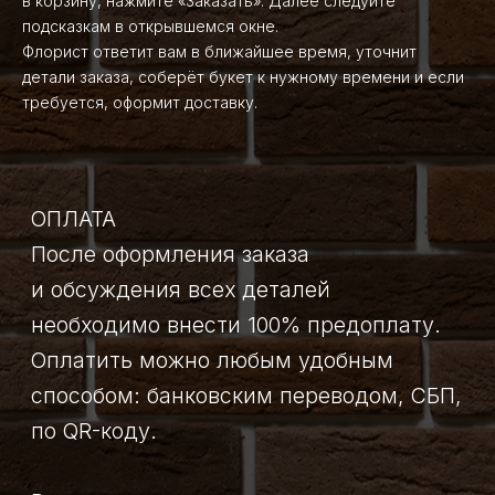
в корзину, нажмите «Заказать». Далее следуйте
по QR-коду.
подсказкам в открывшемся окне.
Флорист ответит вам в ближайшее время, уточнит
Реквизиты для осуществления оплаты
детали заказа, соберёт букет к нужному времени и если
вы получите после согласования всех
требуется, оформит доставку.
деталей заказа на удобный вам
мессенджер.
Возврат денег
При полной оплате заказа
и дальнейшего отказа клиентом
от заказа, сумма в размере 100%
возвращается клиенту в случае
своевременного оповещения клиентом
об отмене заказа.
Если букет уже собран — клиенту
возвращается 50% от суммы заказа.