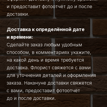
нет дома, не отвечает или получатель
просит доставить цветы на другой
адрес, нужно будет оплатить
повторную доставку.
Стоимость доставки по районам
города:
ш. Ленина, ТРМЗ, 1-е Сыркаши,
Т Ц Южный, т/б Восход,
Солнечный, Притомск, п.
Таёжный, Чебал-су (до переезда),
Ольжерасский разрез — 400
рублей.
п. Усинский, Широкий Лог,
Звёздочка, шахта 5−6 (Еловая),
Мечта, Карай, Озерки (дачи), 2-
ые Сыркаши, Коксовая — 450
рублей.
Фантазия, Дружба, Чайка, Чебал-