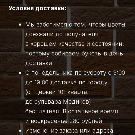
су в гору — 500 рублей.
Романтика, Чульжан, Майзас
(до переправы), Малиновка, т/б
Озерки — 750 рублей.
п. Камешки, ЦОФ Распадская,
ш. Распадская, Косой порог,
Майзас (за переправу), п. Карчит,
буквы Междуреченск — 850
рублей.
Мыски 2-ой район (район
автовокзала) — 1050 рублей.
Мыски — 1250 рублей.
ГРЭС — 1350 рублей.