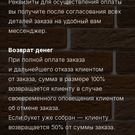
ДОСТАВКА
Для вашего комфорта у нас
существует три вида доставки:
Самовывоз,
Курьерская доставка,
Доставка к определённой дате
и времени.
Самовывоз:
Сделайте заказ любым удобным
способом, в комментариях отметьте,
что будет самовывоз. Флорист
свяжется с вами для уточнения
времени и деталей заказа. Вы сможете
забрать готовый букет по адресу
ул. Октябрьская 11 а.