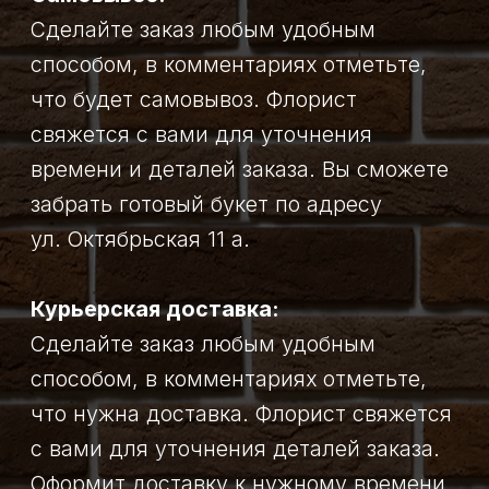
Условия доставки:
Мы заботимся о том, чтобы цветы
доезжали до получателя
в хорошем качестве и состоянии,
поэтому собираем букеты в день
доставки.
С понедельника по субботу с 9:00
до 19:00 доставка по городу
(от церкви 101 квартал
до бульвара Медиков)
бесплатная. В остальное время
и воскресенье 280 рублей.
Изменение заказа или адреса
доставки согласовывается
с флористом не позднее, чем за 1
сутки (кроме срочных заказов).
Внимание:
в случае, если получателя